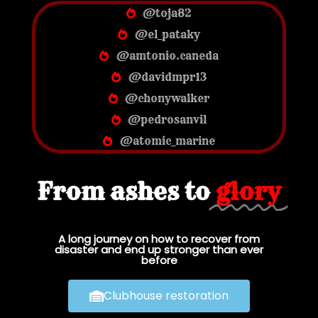
@toja82
@el_pataky
@amtonio.caneda
@davidmpr13
@chonywalker
@pedrosanvil
@atomic_marine
From ashes to
glory
A long journey on how to recover from
disaster and end up stronger than ever
before
Clubhouse restoration