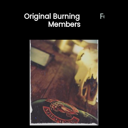
Original Burning
a
m
i
l
y
F
C
Members