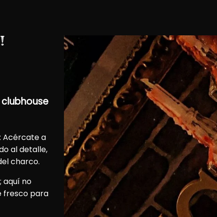
!
o clubhouse
o: Acércate a
o al detalle,
del charco.
; aquí no
e fresco para